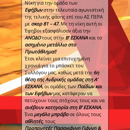
Νίκη για την ομάδα των
Εφήβων
στην τελευταία αγωνιστική
της τελικής φάσης επί του ΑΣ ΠΕΡΑ
με
σκορ 81 – 47.
Με τη νίκη αυτή οι
Έφηβοι εξασφάλισαν άξια την
ΑΝΟΔΟ
τους στην
Β
’
ΕΣΚΑΝΑ
και το
ασημένιο μετάλλιο στο
Πρωτάθλημα!!
Έτσι κλείνει μια επιτυχημένη
χρονιά για το μπάσκετ του
Συλλόγου μας, καθώς μετά την
6η
θέση της Ανδρικής ομάδας στη Α’
ΕΣΚΑΝ
Α
, οι ομάδες των
Παίδων
και
των Εφήβων
μας κατάφεραν να
πετύχουν τους στόχους τους και να
ανέβουν
κατηγορία
στη Β’ ΕΣΚΑΝΑ.
Ένα
μεγάλο
μπράβο
σε όλους τους
α
θλητές
, τους
Π
ροπονητές
Πασαγιάννη Γιάννη &