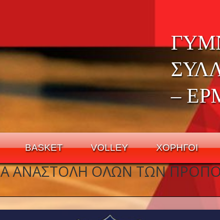
ΓΥΜ
ΣΥΛ
– ΕΡ
BASKET
VOLLEY
ΧΟΡΗΓΟΙ
 ΓΙΑ ΑΝΑΣΤΟΛΗ ΌΛΩΝ ΤΩΝ ΠΡΟΠ