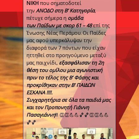
ΝΙΚΗ
που σηματοδοτεί
την
ΑΝΟΔΟ
στη Β’ Κατηγορία
,
πέτυχε σήμερα η
ομάδα
των
Παίδων
με σκορ 61 – 48
επί της
Ένωσης Νέας Περάμου. Οι Παίδες
μας αφού υπερκάλυψαν την
διαφορά των 7 πόντων που είχαν
ηττηθεί στο προηγούμενο μεταξύ
μας παιχνίδι,
εξασφάλισαν τη 2η
θέση του ομίλου μια αγωνιστική
πριν το τέλος της Β’ Φάσης και
προκρίθηκαν στην Β’ ΠΑΙΔΩΝ
ΕΣΚΑΝΑ !!!!.
Συγχαρητήρια σε όλα τα παιδιά μας
και τον Προπονητή Γιάννη
Πασαγιάννη
!!!
👏
👏
💪💪
🏀
🏀👏👏💪💪
🏀🏀