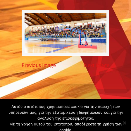
Previous Image
Next Image
Copyright ©
Αυτός ο ιστότοπος χρησιμοποιεί cookie για την παροχή των
2020 -
υπηρεσιών μας, για την εξατομίκευση διαφημίσεων και για την
ανάλυση της επισκεψιμότητας.
Gsperamatosermis.gr
Με τη χρήση αυτού του ιστότοπου, αποδέχεστε τη χρήση των
All rights
cookie.