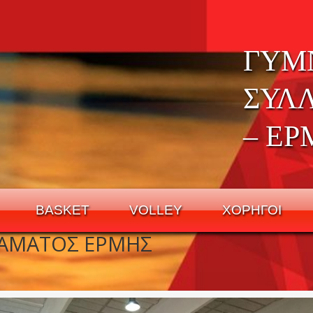
ΓΥΜ
ΣΥΛ
– ΕΡ
BASKET
VOLLEY
ΧΟΡΗΓΟΙ
ΡΑΜΑΤΟΣ ΕΡΜΗΣ