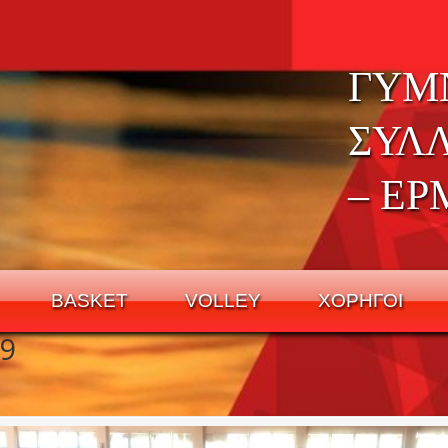
ΓΥΜ
ΣΥΛ
– ΕΡ
BASKET
VOLLEY
ΧΟΡΗΓΟΙ
9