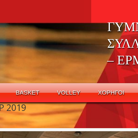
ΓΥΜ
ΣΥΛ
– ΕΡ
BASKET
VOLLEY
ΧΟΡΗΓΟΙ
 2019