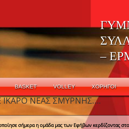
ΓΥΜ
ΣΥΛ
– ΕΡ
BASKET
VOLLEY
ΧΟΡΗΓΟΙ
Ε ΊΚΑΡΟ ΝΈΑΣ ΣΜΎΡΝΗΣ….
ποίησε σήμερα η ομάδα μας των Εφήβων κερδίζοντας στον