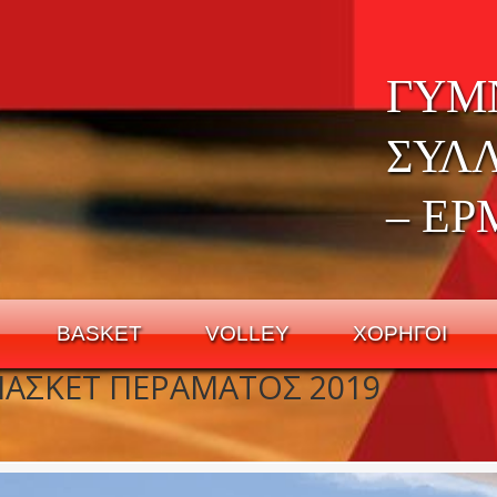
ΓΥΜ
ΣΥΛ
– ΕΡ
BASKET
VOLLEY
ΧΟΡΗΓΟΙ
ΠΑΣΚΕΤ ΠΕΡΑΜΑΤΟΣ 2019