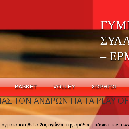
ΓΥΜ
ΣΥΛ
– ΕΡ
BASKET
VOLLEY
ΧΟΡΗΓΟΙ
ΑΣ ΤΟΝ ΑΝΔΡΏΝ ΓΙΑ ΤΑ PLAY O
ραγματοποιηθεί ο
2ος αγώνας
της ομάδας μπάσκετ των ανδ