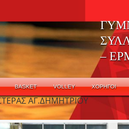
ΓΥΜ
ΣΥΛ
– ΕΡ
BASKET
VOLLEY
ΧΟΡΗΓΟΙ
ΣΤΕΡΑΣ ΑΓ.ΔΗΜΗΤΡΙΟΥ