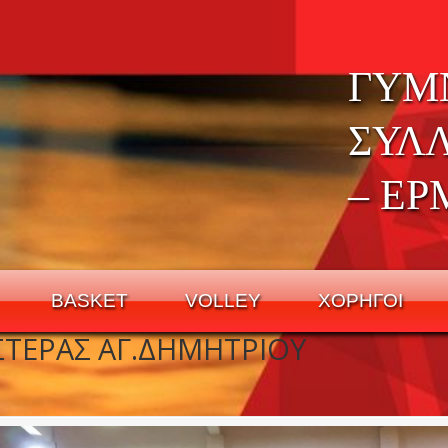
ΓΥΜ
ΣΥΛ
– ΕΡ
BASKET
VOLLEY
ΧΟΡΗΓΟΙ
ΣΤΕΡΑΣ ΑΓ.ΔΗΜΗΤΡΙΟΥ