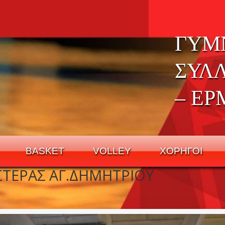
ΓΥΜ
ΣΥΛ
– ΕΡ
BASKET
VOLLEY
ΧΟΡΗΓΟΙ
ΣΤΕΡΑΣ ΑΓ.ΔΗΜΗΤΡΙΟΥ