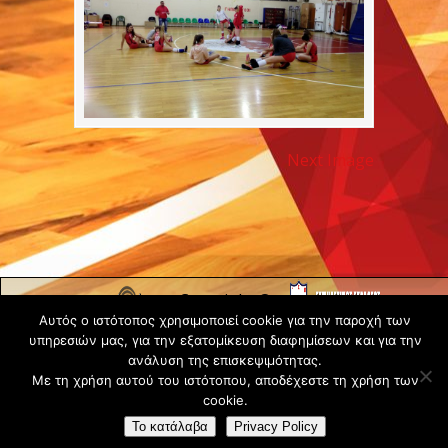
Next Image
Copyright ©
Αυτός ο ιστότοπος χρησιμοποιεί cookie για την παροχή των
2020 -
υπηρεσιών μας, για την εξατομίκευση διαφημίσεων και για την
Gsperamatosermis.gr
ανάλυση της επισκεψιμότητας.
All rights
Με τη χρήση αυτού του ιστότοπου, αποδέχεστε τη χρήση των
reserved. -
Όροι
cookie.
Χρήσης
Το κατάλαβα
Privacy Policy