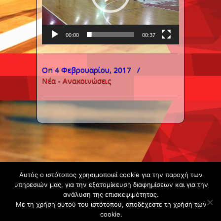
00:00
00:37
On 4 Φεβρουαρίου, 2017
/
Νέα - Ανακοινώσεις
Copyright ©
Αυτός ο ιστότοπος χρησιμοποιεί cookie για την παροχή των
2020 -
υπηρεσιών μας, για την εξατομίκευση διαφημίσεων και για την
ανάλυση της επισκεψιμότητας.
Gsperamatosermis.gr
Με τη χρήση αυτού του ιστότοπου, αποδέχεστε τη χρήση των
All rights
cookie.
reserved. -
Όροι