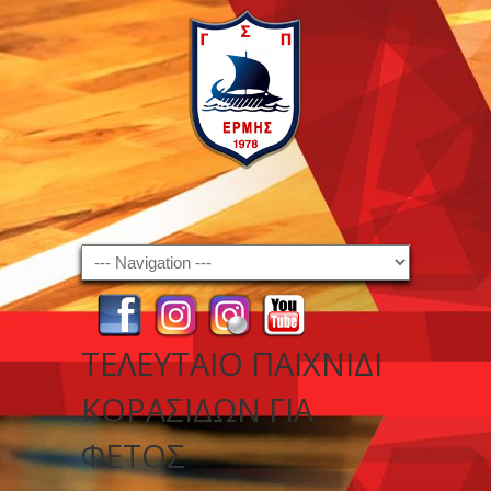
Navigation
ΤΕΛΕΥΤΑΊΟ ΠΑΙΧΝΊΔΙ
ΚΟΡΑΣΊΔΩΝ ΓΙΑ
ΦΈΤΟΣ