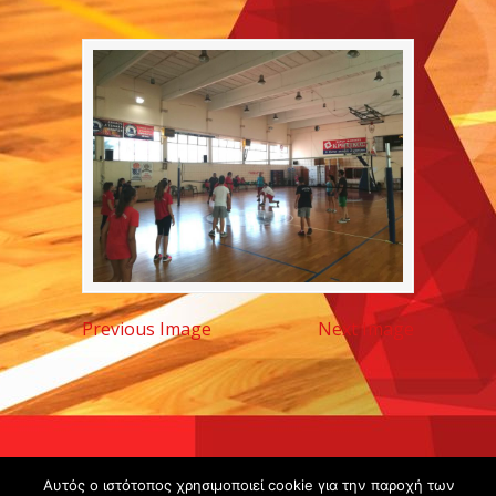
Previous Image
Next Image
Copyright ©
Αυτός ο ιστότοπος χρησιμοποιεί cookie για την παροχή των