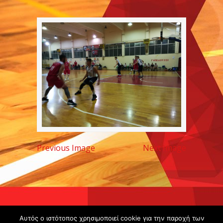
Previous Image
Next Image
Copyright ©
Αυτός ο ιστότοπος χρησιμοποιεί cookie για την παροχή των