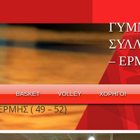
ΓΥΜ
ΣΥΛ
– ΕΡ
BASKET
VOLLEY
ΧΟΡΗΓΟΙ
ΡΜΗΣ ( 49 – 52)