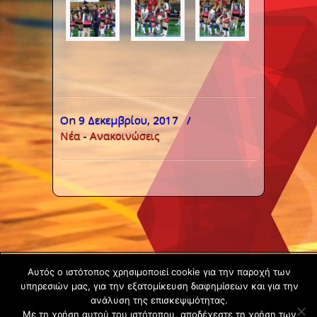
On 9 Δεκεμβρίου, 2017
/
Νέα - Ανακοινώσεις
Copyright ©
Αυτός ο ιστότοπος χρησιμοποιεί cookie για την παροχή των
2020 -
υπηρεσιών μας, για την εξατομίκευση διαφημίσεων και για την
Gsperamatosermis.gr
ανάλυση της επισκεψιμότητας.
Με τη χρήση αυτού του ιστότοπου, αποδέχεστε τη χρήση των