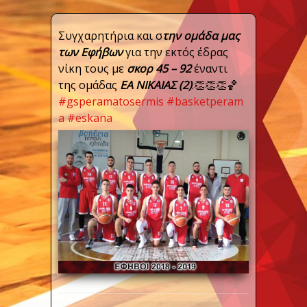
Συγχαρητήρια και σ
την ομάδα μας
των Εφήβων
για την εκτός έδρας
νίκη τους με
σκορ 45 – 92
έναντι
της ομάδας
ΕΑ ΝΙΚΑΙΑΣ (2)
.
👏
👏
👏
🏀
#
gsperamatosermis
#
basketperam
a
#
eskana