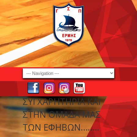
Navigation
ΣΥΓΧΑΡΗΤΉΡΙΑ ΚΑΙ
ΣΤΗΝ ΟΜΆΔΑ ΜΑΣ
ΤΩΝ ΕΦΉΒΩΝ……..