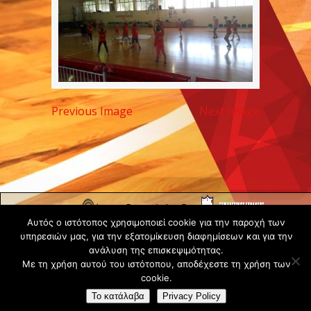
Previous Image
Next Image
Copyright ©
Αυτός ο ιστότοπος χρησιμοποιεί cookie για την παροχή των
2020 -
υπηρεσιών μας, για την εξατομίκευση διαφημίσεων και για την
Gsperamatosermis.gr
ανάλυση της επισκεψιμότητας.
All rights
Με τη χρήση αυτού του ιστότοπου, αποδέχεστε τη χρήση των
reserved. -
Όροι
cookie.
Χρήσης
Το κατάλαβα
Privacy Policy