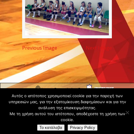
Previous Image
Next Image
Copyright ©
Αυτός ο ιστότοπος χρησιμοποιεί cookie για την παροχή των
2020 -
υπηρεσιών μας, για την εξατομίκευση διαφημίσεων και για την
Gsperamatosermis.gr
ανάλυση της επισκεψιμότητας.
All rights
Με τη χρήση αυτού του ιστότοπου, αποδέχεστε τη χρήση των
reserved. -
Όροι
cookie.
Χρήσης
Το κατάλαβα
Privacy Policy