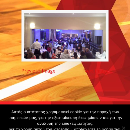
Previous Image
Next Image
Copyright ©
Αυτός ο ιστότοπος χρησιμοποιεί cookie για την παροχή των
υπηρεσιών μας, για την εξατομίκευση διαφημίσεων και για την
2020 -
ανάλυση της επισκεψιμότητας.
Gsperamatosermis.gr
Με τη χρήση αυτού του ιστότοπου, αποδέχεστε τη χρήση των