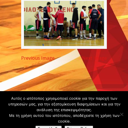
Previous Image
Next Image
Copyright ©
Αυτός ο ιστότοπος χρησιμοποιεί cookie για την παροχή των
2020 -
υπηρεσιών μας, για την εξατομίκευση διαφημίσεων και για την
ανάλυση της επισκεψιμότητας.
Gsperamatosermis.gr
Με τη χρήση αυτού του ιστότοπου, αποδέχεστε τη χρήση των
All rights
cookie.
reserved. -
Όροι