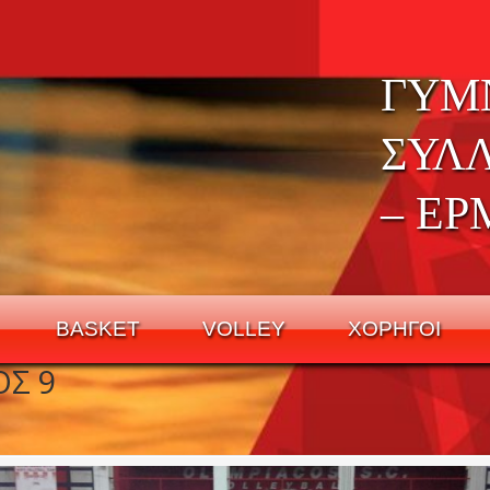
ΓΥΜ
ΣΥΛ
– ΕΡ
BASKET
VOLLEY
ΧΟΡΗΓΟΙ
ΟΣ 9