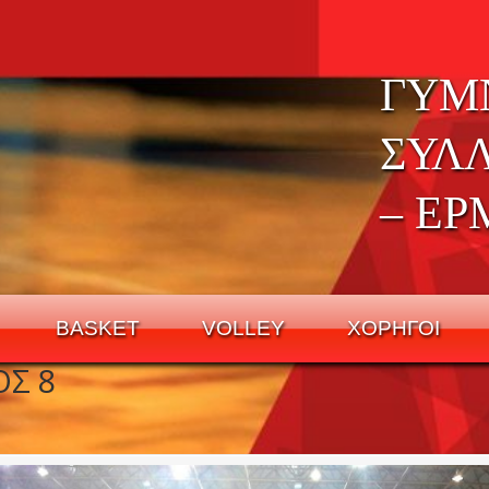
ΓΥΜ
ΣΥΛ
– ΕΡ
BASKET
VOLLEY
ΧΟΡΗΓΟΙ
ΟΣ 8