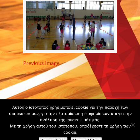
Previous Image
Next Image
Copyright ©
Αυτός ο ιστότοπος χρησιμοποιεί cookie για την παροχή των
υπηρεσιών μας, για την εξατομίκευση διαφημίσεων και για την
2020 -
ανάλυση της επισκεψιμότητας.
Gsperamatosermis.gr
Με τη χρήση αυτού του ιστότοπου, αποδέχεστε τη χρήση των
All rights
cookie.
reserved. -
Όροι