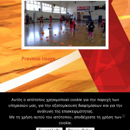
Previous Image
Next Image
Copyright ©
Αυτός ο ιστότοπος χρησιμοποιεί cookie για την παροχή των
υπηρεσιών μας, για την εξατομίκευση διαφημίσεων και για την
2020 -
ανάλυση της επισκεψιμότητας.
Gsperamatosermis.gr
Με τη χρήση αυτού του ιστότοπου, αποδέχεστε τη χρήση των
All rights
cookie.
reserved. -
Όροι