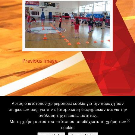
Previous Image
Next Image
Copyright ©
Αυτός ο ιστότοπος χρησιμοποιεί cookie για την παροχή των
υπηρεσιών μας, για την εξατομίκευση διαφημίσεων και για την
2020 -
ανάλυση της επισκεψιμότητας.
Gsperamatosermis.gr
Με τη χρήση αυτού του ιστότοπου, αποδέχεστε τη χρήση των
All rights
cookie.
reserved. -
Όροι