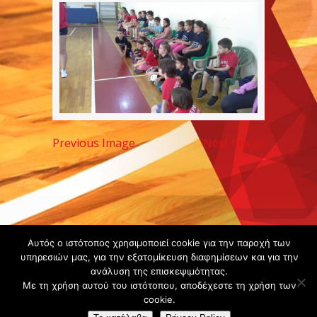
Previous Image
Next Image
Copyright ©
Αυτός ο ιστότοπος χρησιμοποιεί cookie για την παροχή των
υπηρεσιών μας, για την εξατομίκευση διαφημίσεων και για την
2020 -
ανάλυση της επισκεψιμότητας.
Gsperamatosermis.gr
Με τη χρήση αυτού του ιστότοπου, αποδέχεστε τη χρήση των
All rights
cookie.
reserved. -
Όροι