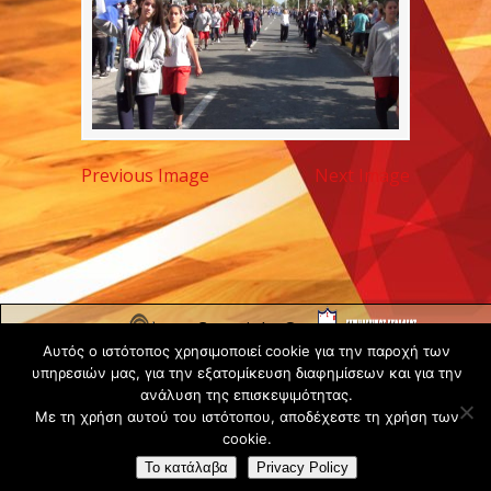
Previous Image
Next Image
Copyright ©
Αυτός ο ιστότοπος χρησιμοποιεί cookie για την παροχή των
2020 -
υπηρεσιών μας, για την εξατομίκευση διαφημίσεων και για την
Gsperamatosermis.gr
ανάλυση της επισκεψιμότητας.
All rights
Με τη χρήση αυτού του ιστότοπου, αποδέχεστε τη χρήση των
reserved. -
Όροι
cookie.
Χρήσης
Το κατάλαβα
Privacy Policy