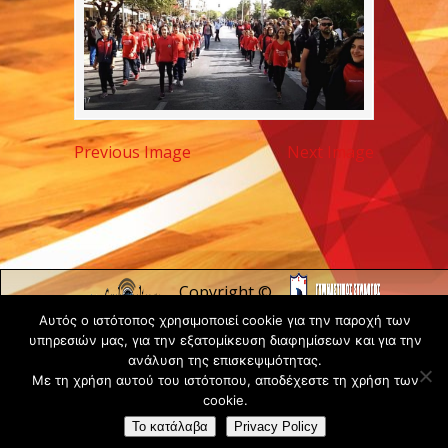
Previous Image
Next Image
Copyright ©
2020 -
Αυτός ο ιστότοπος χρησιμοποιεί cookie για την παροχή των
Gsperamatosermis.gr
υπηρεσιών μας, για την εξατομίκευση διαφημίσεων και για την
ανάλυση της επισκεψιμότητας.
All rights
Με τη χρήση αυτού του ιστότοπου, αποδέχεστε τη χρήση των
reserved. -
Όροι
cookie.
Χρήσης
Το κατάλαβα
Privacy Policy