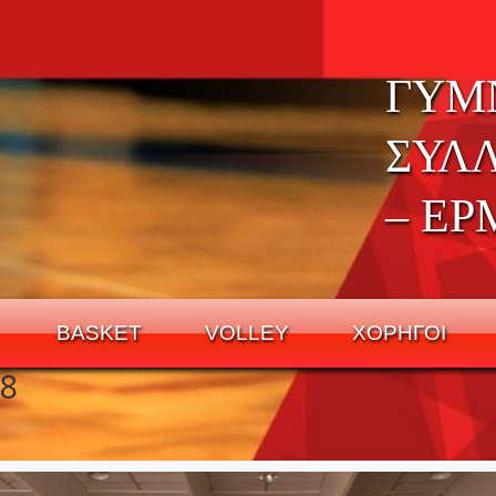
ΓΥΜ
ΣΥΛ
– ΕΡ
BASKET
VOLLEY
ΧΟΡΗΓΟΙ
8