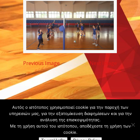
Previous Image
Next Image
Copyright ©
Αυτός ο ιστότοπος χρησιμοποιεί cookie για την παροχή των
υπηρεσιών μας, για την εξατομίκευση διαφημίσεων και για την
2020 -
ανάλυση της επισκεψιμότητας.
Gsperamatosermis.gr
Με τη χρήση αυτού του ιστότοπου, αποδέχεστε τη χρήση των
All rights
cookie.
reserved. -
Όροι