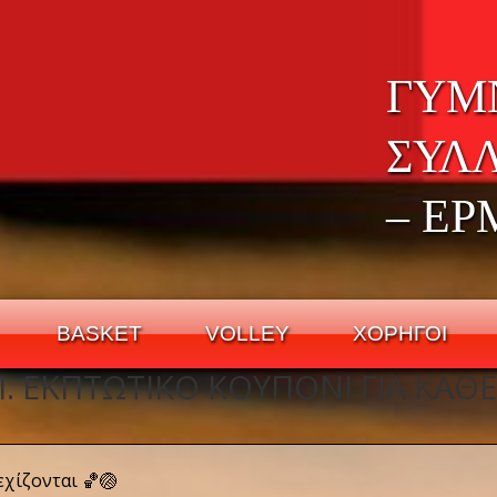
ΓΥΜ
ΣΥΛ
– ΕΡ
BASKET
VOLLEY
ΧΟΡΗΓΟΙ
. ΕΚΠΤΩΤΙΚΌ ΚΟΥΠΌΝΙ ΓΙΑ ΚΆΘΕ
εχίζονται
🏀
🏐