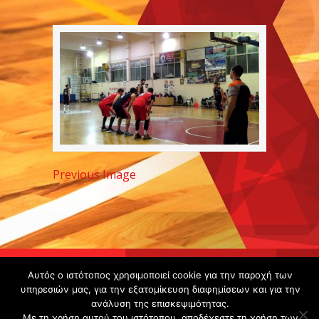
Previous Image
Copyright ©
Αυτός ο ιστότοπος χρησιμοποιεί cookie για την παροχή των
2020 -
υπηρεσιών μας, για την εξατομίκευση διαφημίσεων και για την
ανάλυση της επισκεψιμότητας.
Gsperamatosermis.gr
Με τη χρήση αυτού του ιστότοπου, αποδέχεστε τη χρήση των