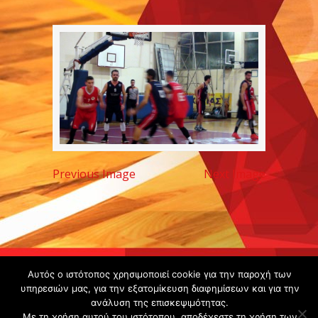
Previous Image
Next Image
Copyright ©
Αυτός ο ιστότοπος χρησιμοποιεί cookie για την παροχή των
2020 -
υπηρεσιών μας, για την εξατομίκευση διαφημίσεων και για την
ανάλυση της επισκεψιμότητας.
Gsperamatosermis.gr
Με τη χρήση αυτού του ιστότοπου, αποδέχεστε τη χρήση των