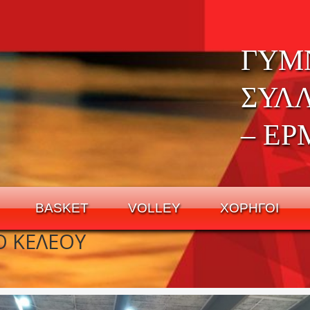
ΓΥΜ
ΣΥΛ
– ΕΡ
BASKET
VOLLEY
ΧΟΡΗΓΟΙ
Ο ΚΕΛΕΟΥ