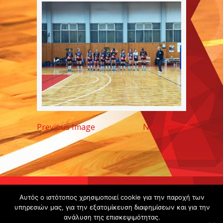
Previous Image
Next Image
Copyright ©
Αυτός ο ιστότοπος χρησιμοποιεί cookie για την παροχή των
υπηρεσιών μας, για την εξατομίκευση διαφημίσεων και για την
2020 -
ανάλυση της επισκεψιμότητας.
Gsperamatosermis.gr