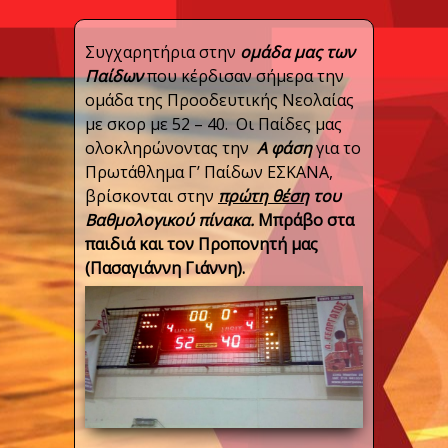
Συγχαρητήρια στην
ομάδα μας των
Παίδων
που κέρδισαν σήμερα την
ομάδα της Προοδευτικής Νεολαίας
με σκορ με 52 – 40. Οι Παίδες μας
ολοκληρώνοντας την
Α φάση
για το
Πρωτάθλημα Γ’ Παίδων ΕΣΚΑΝΑ,
βρίσκονται στην
πρώτη θέση
του
Βαθμολογικού πίνακα.
Μπράβο στα
παιδιά και τον Προπονητή μας
(Πασαγιάννη Γιάννη).