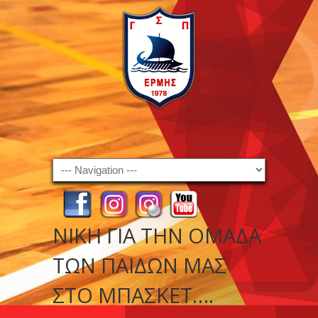
Navigation
ΝΊΚΗ ΓΙΑ ΤΗΝ ΟΜΆΔΑ
ΤΩΝ ΠΑΊΔΩΝ ΜΑΣ
ΣΤΟ ΜΠΆΣΚΕΤ….