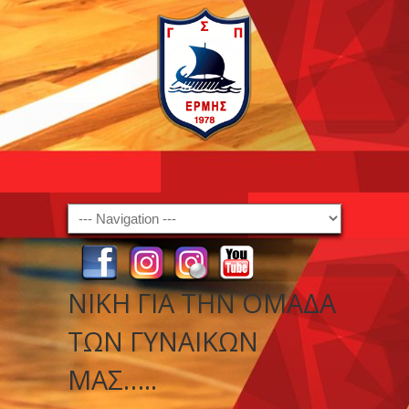
Navigation
ΝΊΚΗ ΓΙΑ ΤΗΝ ΟΜΆΔΑ
ΤΩΝ ΓΥΝΑΙΚΏΝ
ΜΑΣ…..