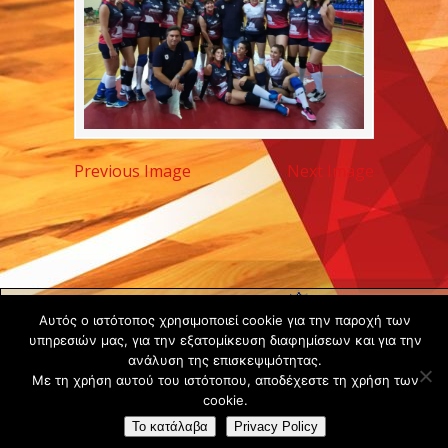
Previous Image
Next Image
Copyright ©
Αυτός ο ιστότοπος χρησιμοποιεί cookie για την παροχή των
2020 -
υπηρεσιών μας, για την εξατομίκευση διαφημίσεων και για την
Gsperamatosermis.gr
ανάλυση της επισκεψιμότητας.
Με τη χρήση αυτού του ιστότοπου, αποδέχεστε τη χρήση των
All rights
cookie.
reserved. -
Όροι
Το κατάλαβα
Privacy Policy
Χρήσης