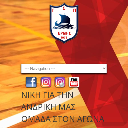
Navigation
ΝΊΚΗ ΓΙΑ ΤΗΝ
ΑΝΔΡΙΚΉ ΜΑΣ
ΟΜΆΔΑ ΣΤΟΝ ΑΓΏΝΑ