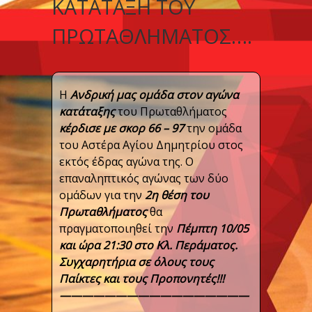
ΚΑΤΆΤΑΞΗ ΤΟΥ
ΠΡΩΤΑΘΛΉΜΑΤΟΣ….
Η
Ανδρική μας ομάδα στον αγώνα
κατάταξης
του Πρωταθλήματος
κέρδισε με σκορ 66 – 97
την ομάδα
του Αστέρα Αγίου Δημητρίου στος
εκτός έδρας αγώνα της. Ο
επαναληπτικός αγώνας των δύο
ομάδων για την
2η θέση του
Πρωταθλήματος
θα
πραγματοποιηθεί την
Πέμπτη 10/05
και ώρα 21:30 στο Κλ. Περάματος.
Συγχαρητήρια σε όλους τους
Παίκτες και τους Προπονητές!!!
—————————————————