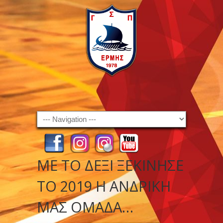
Navigation
ΜΕ ΤΟ ΔΕΞΊ ΞΕΚΊΝΗΣΕ
ΤΟ 2019 Η ΑΝΔΡΙΚΉ
ΜΑΣ ΟΜΆΔΑ…