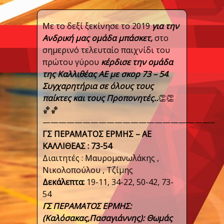
Με το δεξί ξεκίνησε το 2019
για την
Ανδρική μας ομάδα μπάσκετ,
στο
σημερινό τελευταίο παιχνίδι του
πρώτου γύρου
κέρδισε την ομάδα
της Καλλιθέας ΑΕ με σκορ 73 – 54
.
Συγχαρητήρια σε όλους τους
παίκτες και τους Προπονητές..
👏
👏
🏀
🏀
—————————————————————–
ΓΣ ΠΕΡΑΜΑΤΟΣ ΕΡΜΗΣ – ΑΕ
ΚΑΛΛΙΘΕΑΣ : 73-54
Διαιτητές : Μαυρομανωλάκης ,
Νικολοπούλου , Τζίμης
Δεκάλεπτα:
19-11, 34-22, 50-42, 73-
54
ΓΣ ΠΕΡΑΜΑΤΟΣ ΕΡΜΗΣ:
(Καλόσακας,Πασαγιάννης): Θωμάς