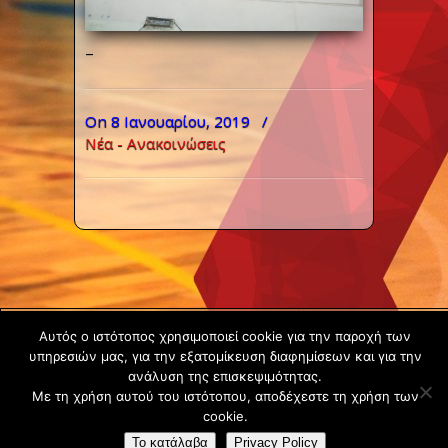
–
On 8 Ιανουαρίου, 2019
/
Νέα - Ανακοινώσεις
Copyright ©
Αυτός ο ιστότοπος χρησιμοποιεί cookie για την παροχή των
2020 -
υπηρεσιών μας, για την εξατομίκευση διαφημίσεων και για την
Gsperamatosermis.gr
ανάλυση της επισκεψιμότητας.
Με τη χρήση αυτού του ιστότοπου, αποδέχεστε τη χρήση των
All rights
cookie.
reserved. -
Όροι
Το κατάλαβα
Privacy Policy