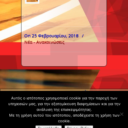
On 25 Φεβρουαρίου, 2018
/
Νέα - Ανακοινώσεις
Copyright ©
Αυτός ο ιστότοπος χρησιμοποιεί cookie για την παροχή των
2020 -
υπηρεσιών μας, για την εξατομίκευση διαφημίσεων και για την
Gsperamatosermis.gr
ανάλυση της επισκεψιμότητας.
All rights
Με τη χρήση αυτού του ιστότοπου, αποδέχεστε τη χρήση των
cookie.
reserved. -
Όροι