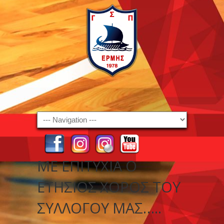
Navigation
ΜΕ ΕΠΙΤΥΧΊΑ Ο
ΕΤΉΣΙΟΣ ΧΟΡΌΣ ΤΟΥ
ΣΥΛΛΌΓΟΥ ΜΑΣ…..