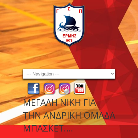
Navigation
ΜΕΓΆΛΗ ΝΊΚΗ ΓΙΑ
ΤΗΝ ΑΝΔΡΙΚΉ ΟΜΆΔΑ
ΜΠΆΣΚΕΤ….