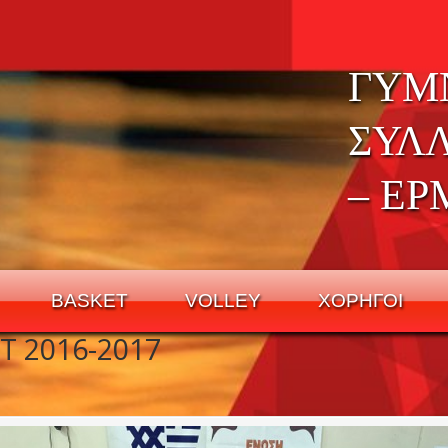
ΓΥΜ
ΣΥΛ
– ΕΡ
BASKET
VOLLEY
ΧΟΡΗΓΟΙ
 2016-2017