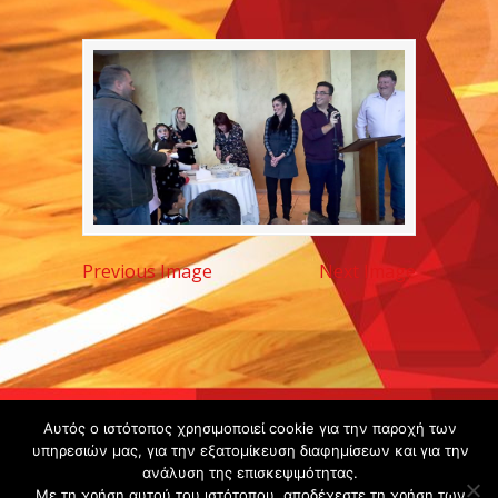
Previous Image
Next Image
Copyright ©
Αυτός ο ιστότοπος χρησιμοποιεί cookie για την παροχή των
υπηρεσιών μας, για την εξατομίκευση διαφημίσεων και για την
2020 -
ανάλυση της επισκεψιμότητας.
Gsperamatosermis.gr
Με τη χρήση αυτού του ιστότοπου, αποδέχεστε τη χρήση των