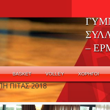
ΓΥΜ
ΣΥΛ
– ΕΡ
BASKET
VOLLEY
ΧΟΡΗΓΟΙ
Η ΠΙΤΑΣ 2018