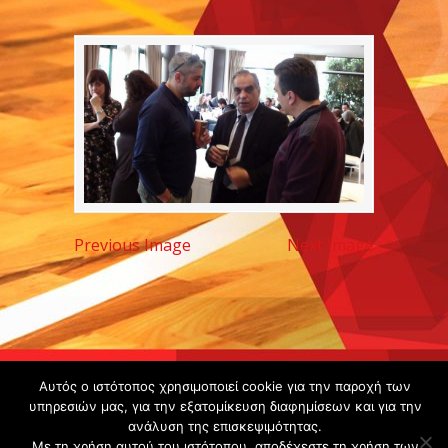
Previous Image
Next Image
Copyright ©
Αυτός ο ιστότοπος χρησιμοποιεί cookie για την παροχή των
2020 -
υπηρεσιών μας, για την εξατομίκευση διαφημίσεων και για την
ανάλυση της επισκεψιμότητας.
Gsperamatosermis.gr
Με τη χρήση αυτού του ιστότοπου, αποδέχεστε τη χρήση των